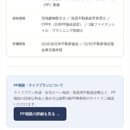
（FP）業務
宅地建物取引士 ／ 賃貸不動産経営管理士 ／
保有資格
CFP®（日本FP協会認定） ／ 1級ファイナンシ
ャル・プランニング技能士
(公社)全日本不動産協会 ／ (公社)不動産保証協
所属団体
会東京都本部
FP相談・ライフプランについて
ライフプラン作成・住宅ローン相談・投資用不動産診断など、FP
相談の詳細な料金と進め方は綾野1級FP事務所のサイトでご確認
いただけます。
FP相談の詳細を見る →