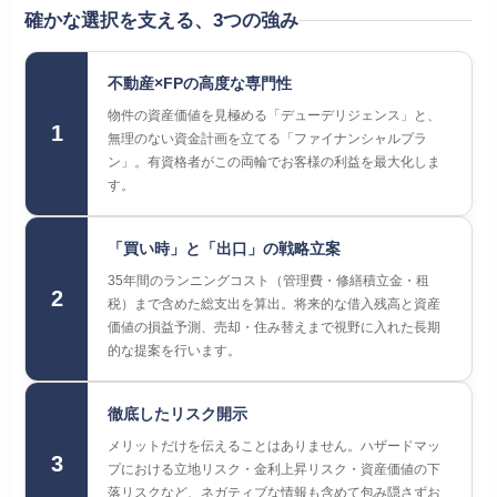
確かな選択を支える、3つの強み
不動産×FPの高度な専門性
物件の資産価値を見極める「デューデリジェンス」と、
1
無理のない資金計画を立てる「ファイナンシャルプラ
ン」。有資格者がこの両輪でお客様の利益を最大化しま
す。
「買い時」と「出口」の戦略立案
35年間のランニングコスト（管理費・修繕積立金・租
2
税）まで含めた総支出を算出。将来的な借入残高と資産
価値の損益予測、売却・住み替えまで視野に入れた長期
的な提案を行います。
徹底したリスク開示
メリットだけを伝えることはありません。ハザードマッ
3
プにおける立地リスク・金利上昇リスク・資産価値の下
落リスクなど、ネガティブな情報も含めて包み隠さずお