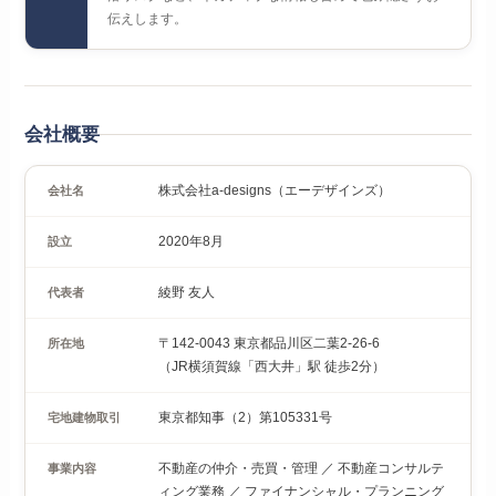
伝えします。
会社概要
株式会社a-designs（エーデザインズ）
会社名
2020年8月
設立
綾野 友人
代表者
〒142-0043 東京都品川区二葉2-26-6
所在地
（JR横須賀線「西大井」駅 徒歩2分）
東京都知事（2）第105331号
宅地建物取引
不動産の仲介・売買・管理 ／ 不動産コンサルテ
事業内容
ィング業務 ／ ファイナンシャル・プランニング